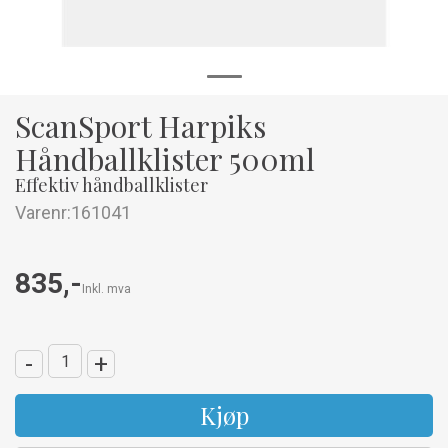
ScanSport Harpiks
Håndballklister 500ml
Effektiv håndballklister
Varenr:
161041
835,-
Inkl. mva
-
+
Kjøp