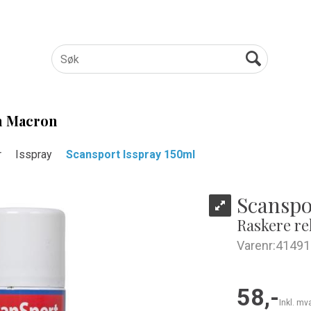
 Macron
r
Isspray
Scansport Isspray 150ml
Scanspo
Raskere re
Varenr:
41491
58,-
Inkl. mv