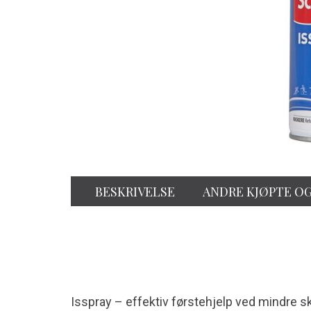
BESKRIVELSE
ANDRE KJØPTE O
Isspray – effektiv førstehjelp ved mindre s