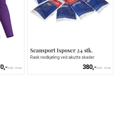
Scansport Isposer 24 stk.
Rask nedkjøling ved akutte skader
0,-
380,-
Inkl. mva
Inkl. mva