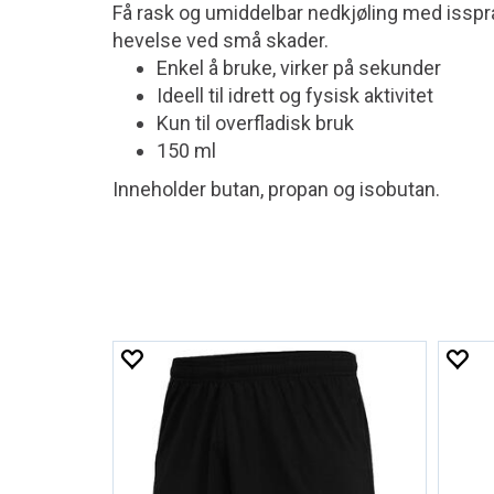
Få rask og umiddelbar nedkjøling med isspra
hevelse ved små skader.
Enkel å bruke, virker på sekunder
Ideell til idrett og fysisk aktivitet
Kun til overfladisk bruk
150 ml
Inneholder butan, propan og isobutan.