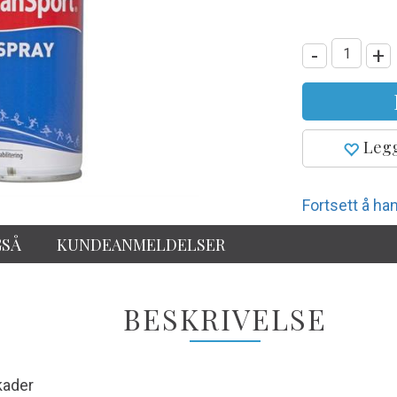
-
+
Legg
Fortsett å han
GSÅ
KUNDEANMELDELSER
BESKRIVELSE
kader